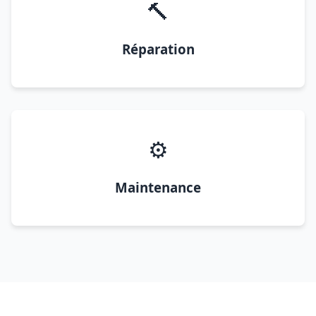
🔨
Réparation
⚙️
Maintenance