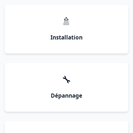
🚿
Installation
🔧
Dépannage