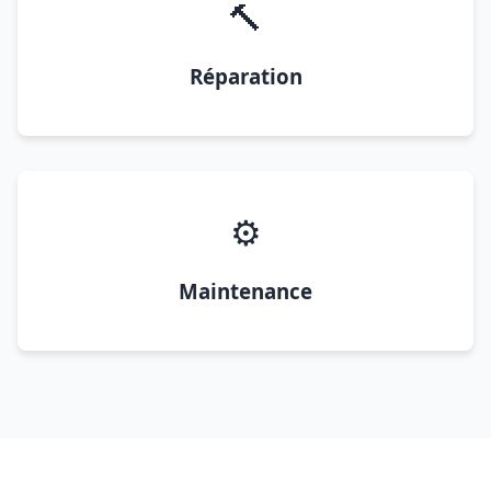
🔨
Réparation
⚙️
Maintenance