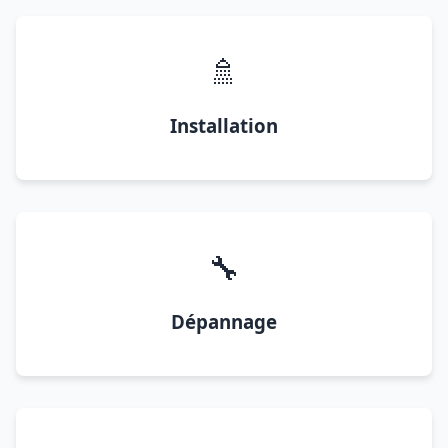
🚿
Installation
🔧
Dépannage