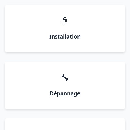
🚿
Installation
🔧
Dépannage