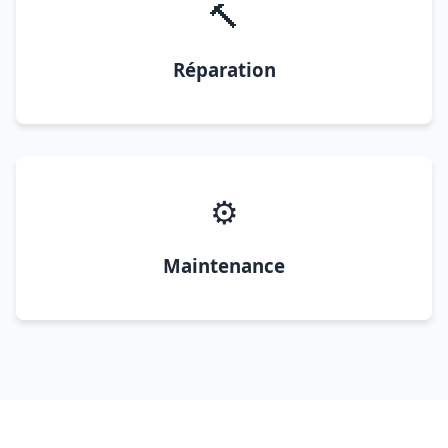
🔨
Réparation
⚙️
Maintenance