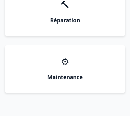
🔨
Réparation
⚙️
Maintenance