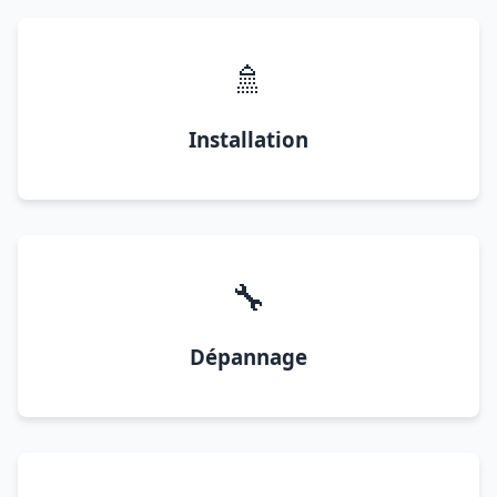
🚿
Installation
🔧
Dépannage