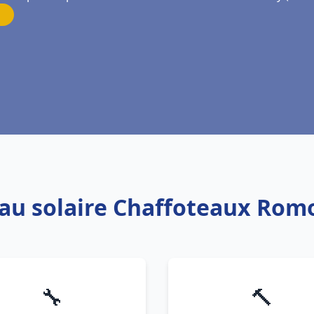
eau solaire Chaffoteaux Ro
🔧
🔨