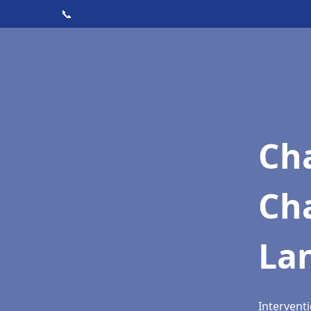
📞
Cha
Ch
La
Intervent