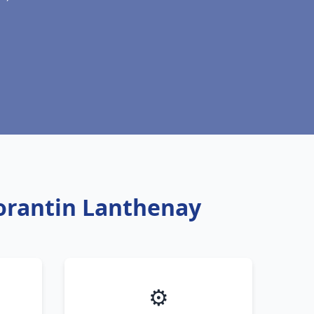
morantin Lanthenay
⚙️