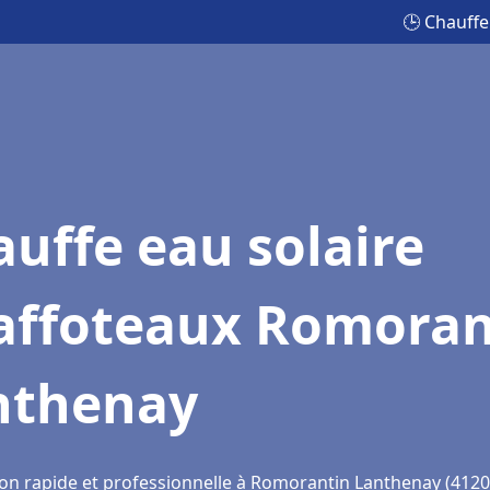
🕒 Chauffe
uffe eau solaire
affoteaux Romoran
nthenay
ion rapide et professionnelle à Romorantin Lanthenay (4120