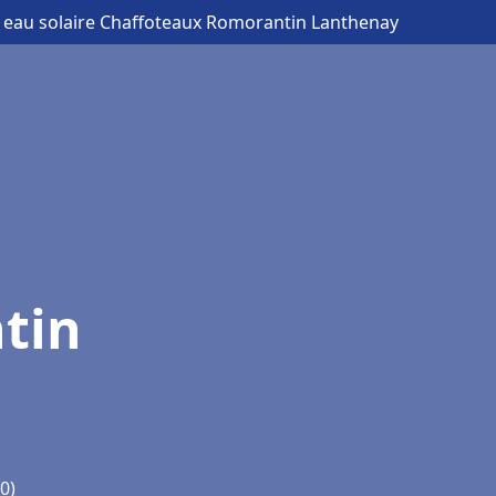
 eau solaire Chaffoteaux Romorantin Lanthenay
tin
0)