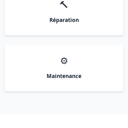
🔨
Réparation
⚙️
Maintenance