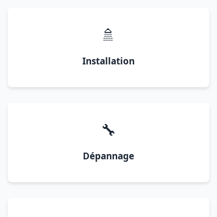
🚿
Installation
🔧
Dépannage