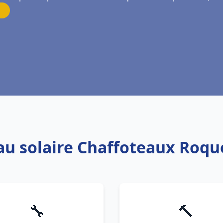
eau solaire Chaffoteaux Roq
🔧
🔨