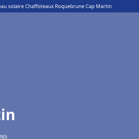
eau solaire Chaffoteaux Roquebrune Cap Martin
in
90)