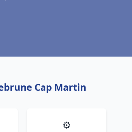
uebrune Cap Martin
⚙️