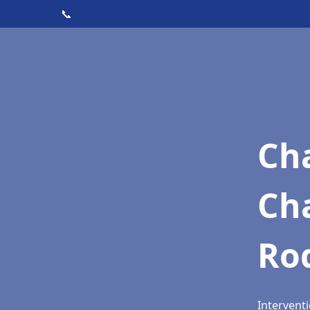
📞
Cha
Ch
Ro
Intervent