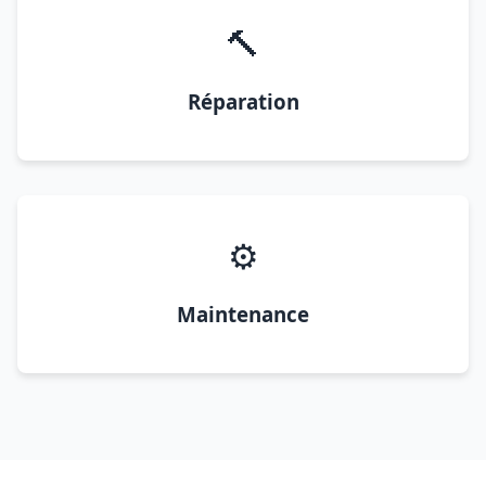
🔨
Réparation
⚙️
Maintenance