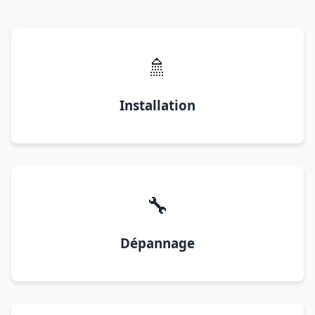
🚿
Installation
🔧
Dépannage