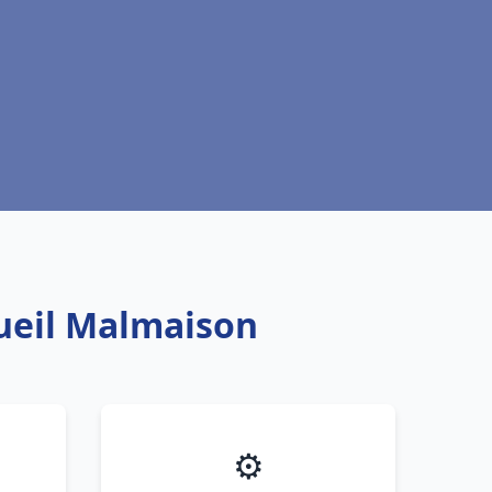
Rueil Malmaison
⚙️