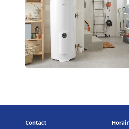
Contact
Horair