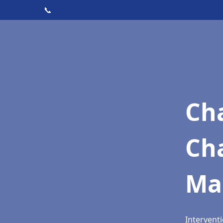
📞
Cha
Ch
Ma
Intervent