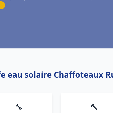
fe eau solaire Chaffoteaux 
🔧
🔨