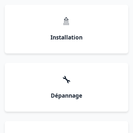
🚿
Installation
🔧
Dépannage