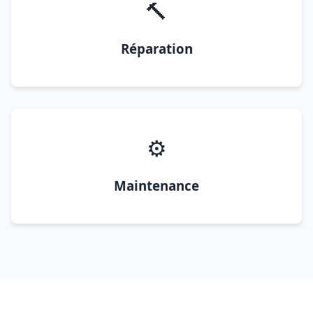
🔨
Réparation
⚙️
Maintenance