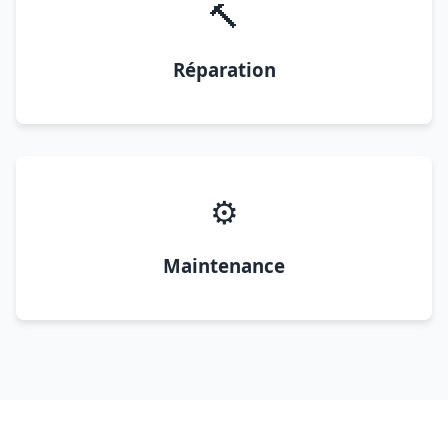
🔨
Réparation
⚙️
Maintenance