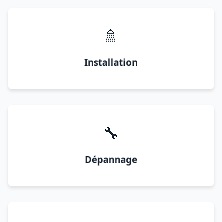
🚿
Installation
🔧
Dépannage