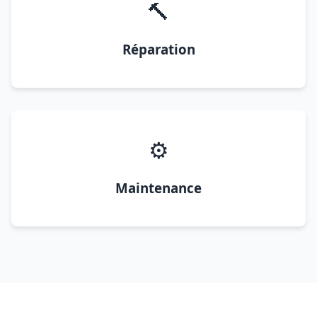
🔨
Réparation
⚙️
Maintenance