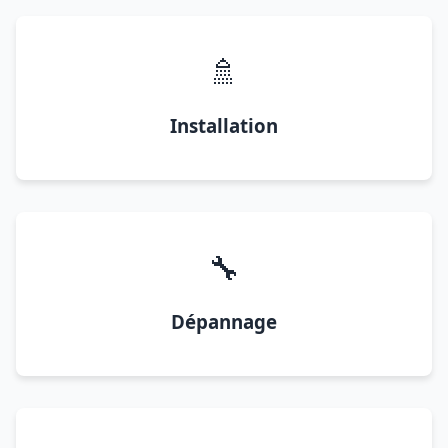
🚿
Installation
🔧
Dépannage