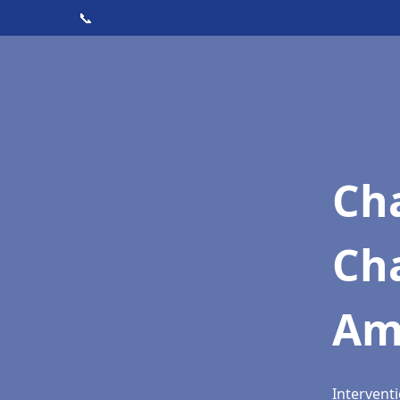
📞
Cha
Ch
Am
Intervent