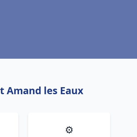
nt Amand les Eaux
⚙️