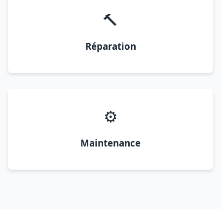
🔨
Réparation
⚙️
Maintenance