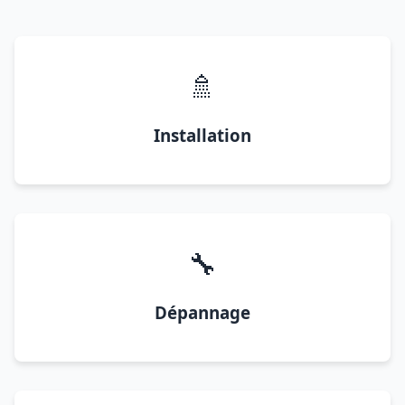
🚿
Installation
🔧
Dépannage