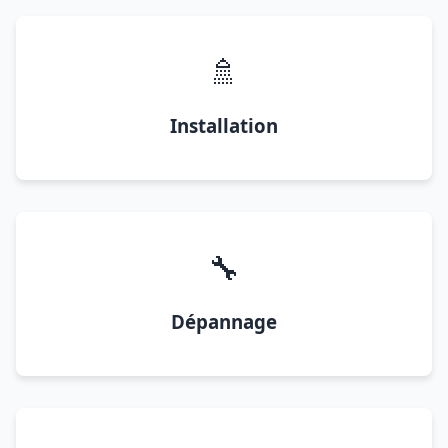
🚿
Installation
🔧
Dépannage