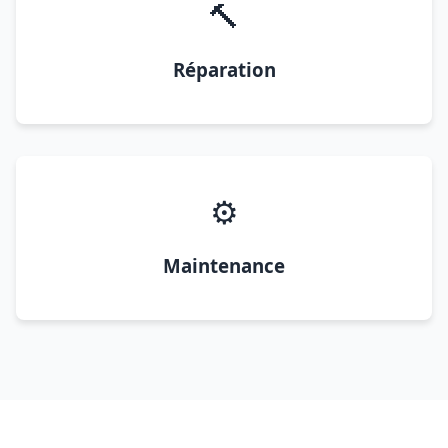
🔨
Réparation
⚙️
Maintenance