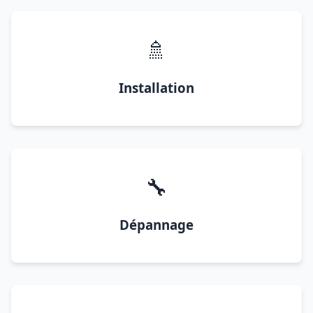
🚿
Installation
🔧
Dépannage