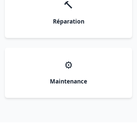
🔨
Réparation
⚙️
Maintenance