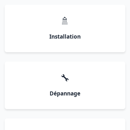
🚿
Installation
🔧
Dépannage