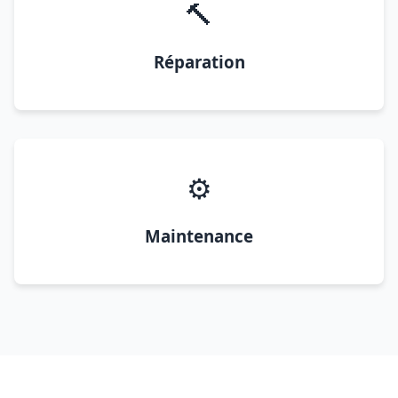
🔨
Réparation
⚙️
Maintenance