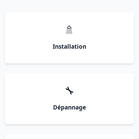
🚿
Installation
🔧
Dépannage