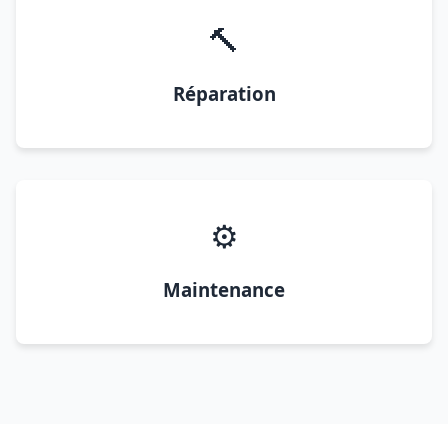
🔨
Réparation
⚙️
Maintenance