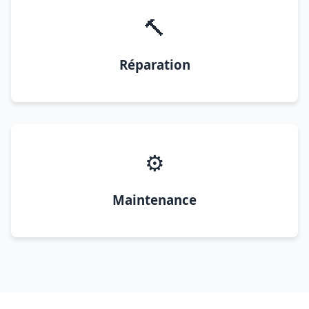
🔨
Réparation
⚙️
Maintenance