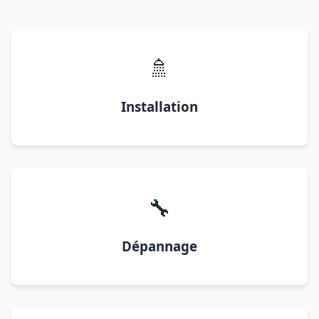
🚿
Installation
🔧
Dépannage