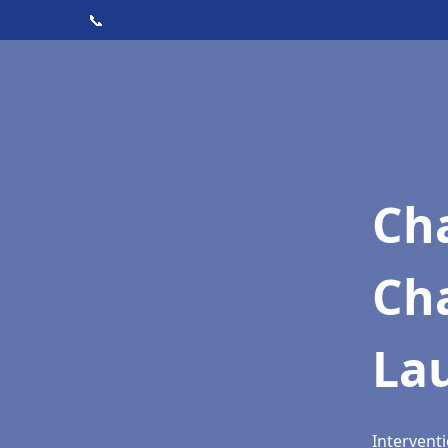
📞
Cha
Ch
La
Interventi