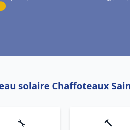
 eau solaire Chaffoteaux Sai
🔧
🔨