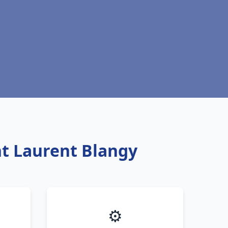
nt Laurent Blangy
⚙️