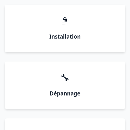
🚿
Installation
🔧
Dépannage