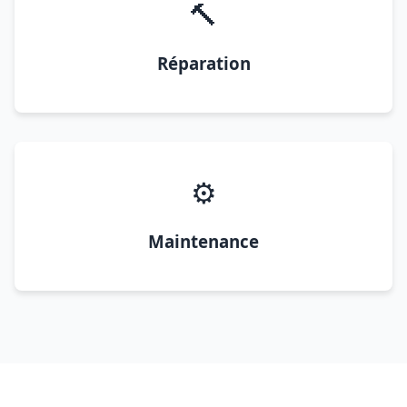
🔨
Réparation
⚙️
Maintenance