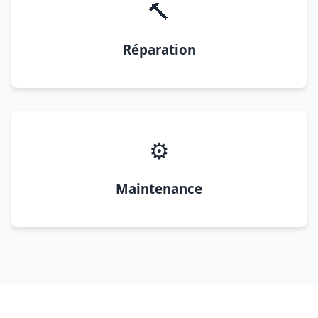
🔨
Réparation
⚙️
Maintenance