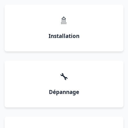
🚿
Installation
🔧
Dépannage