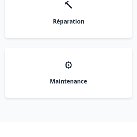
🔨
Réparation
⚙️
Maintenance