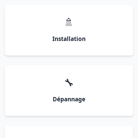
🚿
Installation
🔧
Dépannage