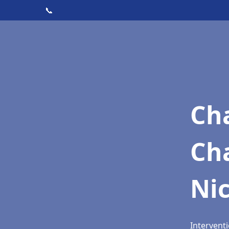
📞
Cha
Ch
Nic
Interventi