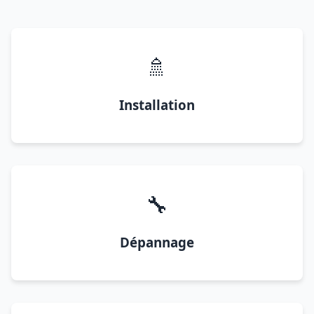
🚿
Installation
🔧
Dépannage