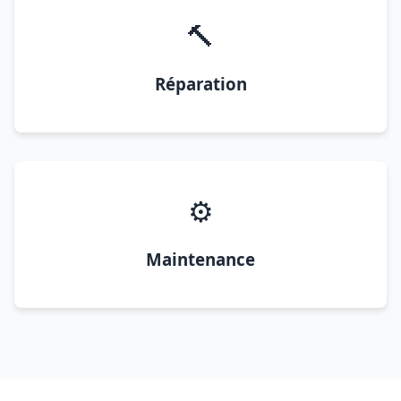
🔨
Réparation
⚙️
Maintenance