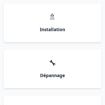
🚿
Installation
🔧
Dépannage