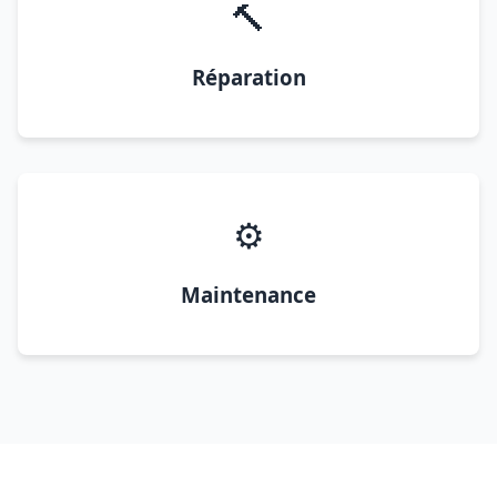
🔨
Réparation
⚙️
Maintenance