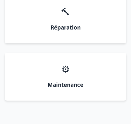
🔨
Réparation
⚙️
Maintenance