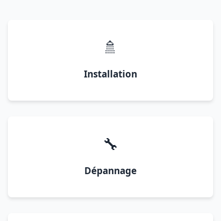
🚿
Installation
🔧
Dépannage