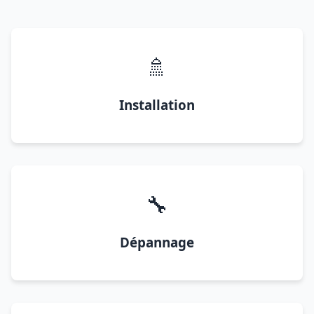
🚿
Installation
🔧
Dépannage