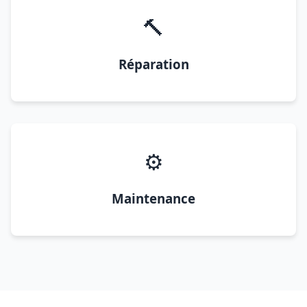
🔨
Réparation
⚙️
Maintenance