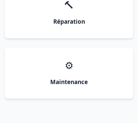
🔨
Réparation
⚙️
Maintenance