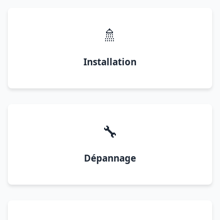
🚿
Installation
🔧
Dépannage