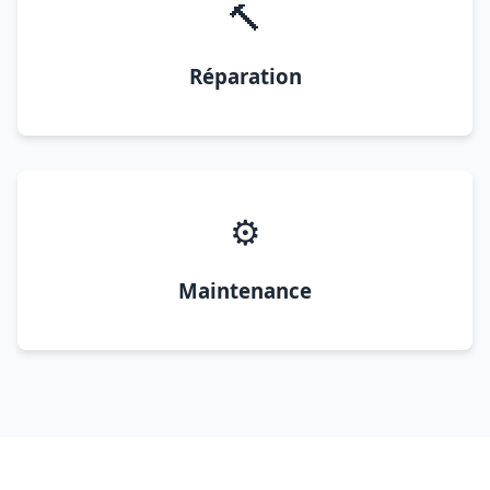
🔨
Réparation
⚙️
Maintenance