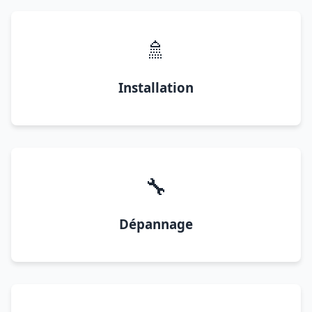
🚿
Installation
🔧
Dépannage