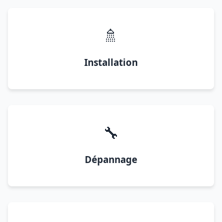
🚿
Installation
🔧
Dépannage