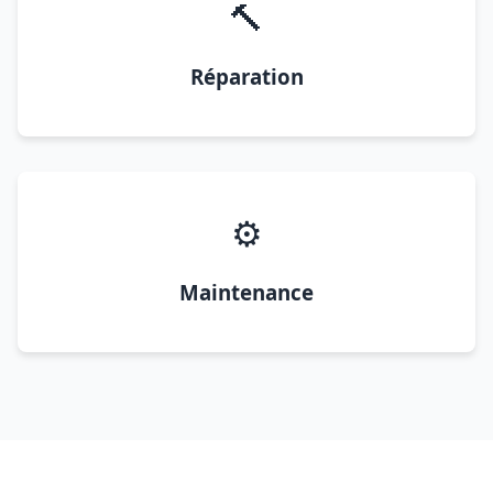
🔨
Réparation
⚙️
Maintenance