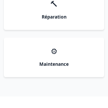
🔨
Réparation
⚙️
Maintenance