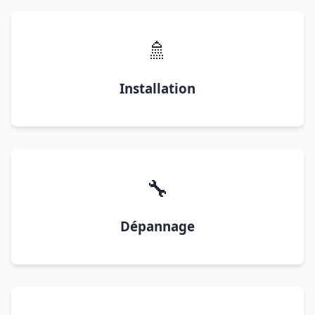
🚿
Installation
🔧
Dépannage