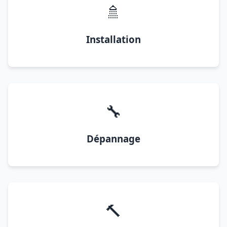
🚿
Installation
🔧
Dépannage
🔨