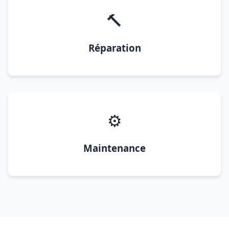
🔨
Réparation
⚙️
Maintenance