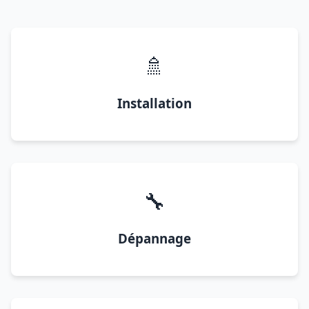
🚿
Installation
🔧
Dépannage