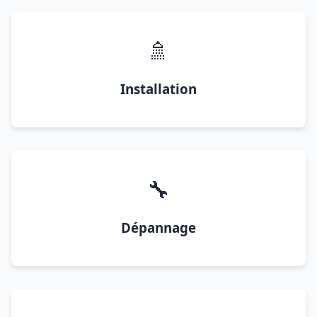
🚿
Installation
🔧
Dépannage