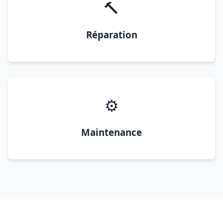
🔨
Réparation
⚙️
Maintenance