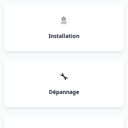
🚿
Installation
🔧
Dépannage