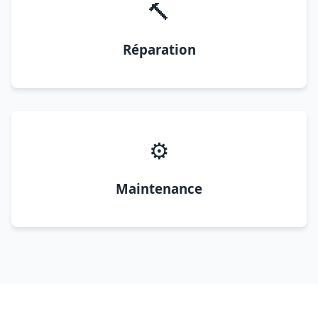
🔨
Réparation
⚙️
Maintenance