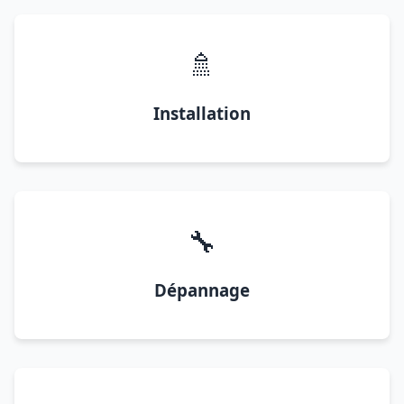
🚿
Installation
🔧
Dépannage