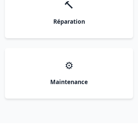
🔨
Réparation
⚙️
Maintenance