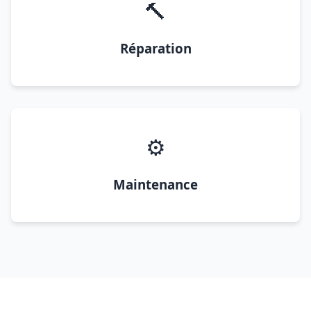
🔨
Réparation
⚙️
Maintenance