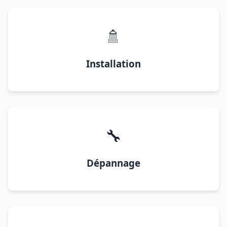
🚿
Installation
🔧
Dépannage