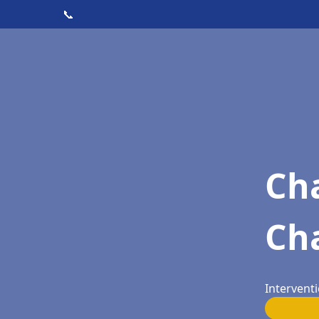
📞
Cha
Ch
Intervent