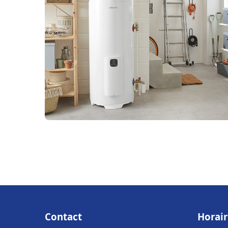
Contact
Horair