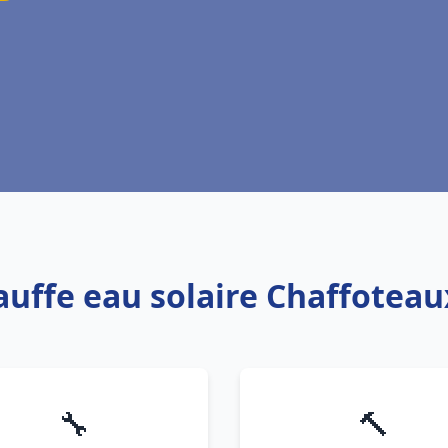
hauffe eau solaire Chaffotea
🔧
🔨