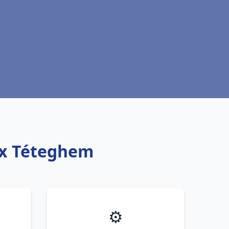
ux Téteghem
⚙️