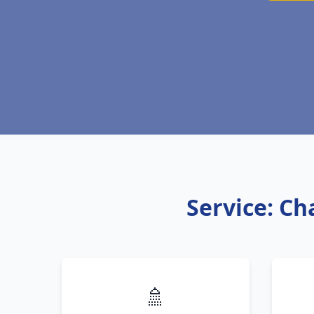
Service: C
🚿