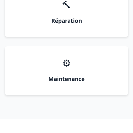
🔨
Réparation
⚙️
Maintenance