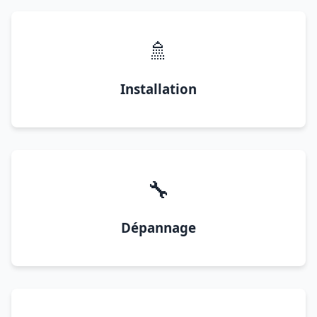
🚿
Installation
🔧
Dépannage