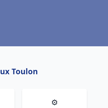
aux Toulon
⚙️