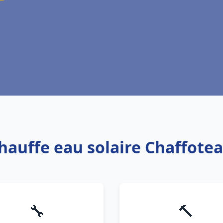
Chauffe eau solaire Chaffote
🔧
🔨