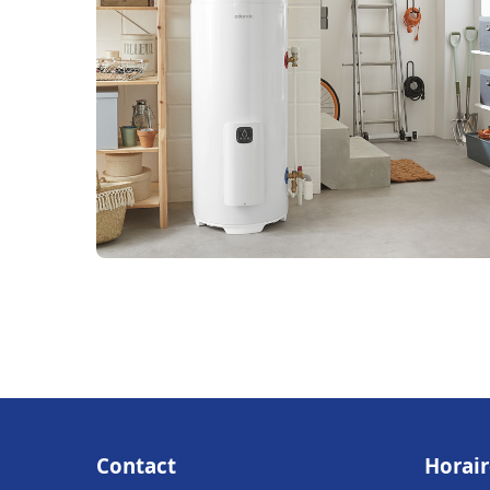
Contact
Horair