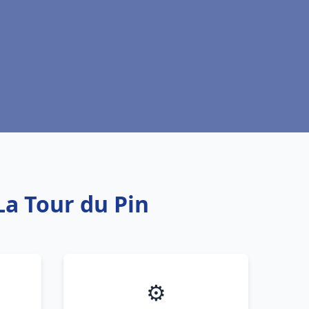
La Tour du Pin
⚙️