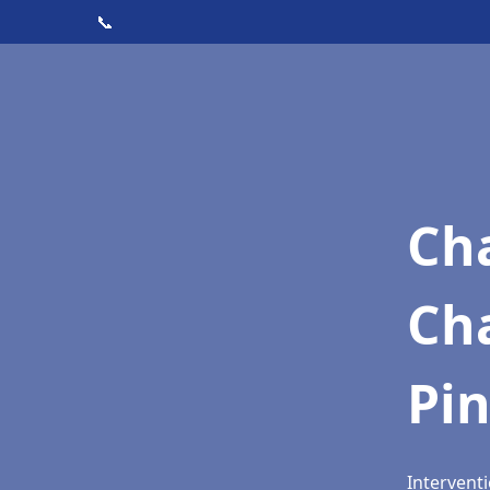
📞
Cha
Ch
Pi
Interventi