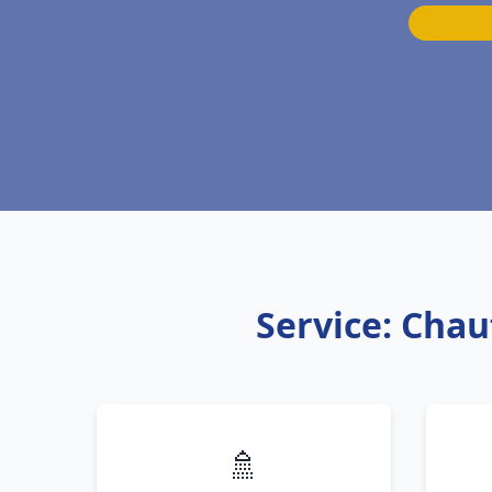
Service: Chau
🚿