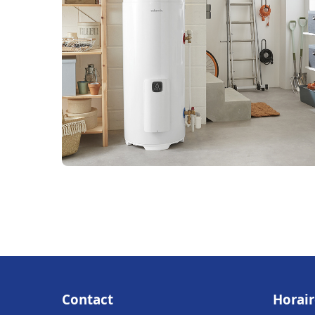
Contact
Horair