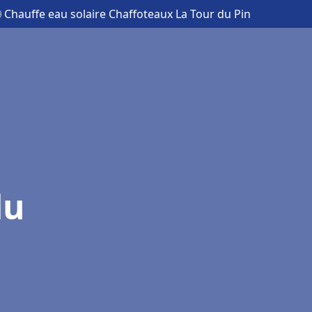
 Chauffe eau solaire Chaffoteaux La Tour du Pin
du