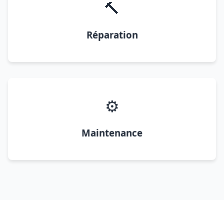
🔨
Réparation
⚙️
Maintenance