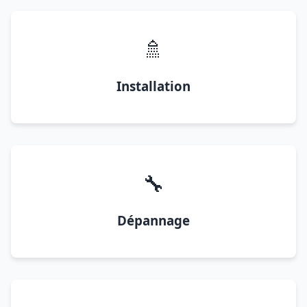
🚿
Installation
🔧
Dépannage