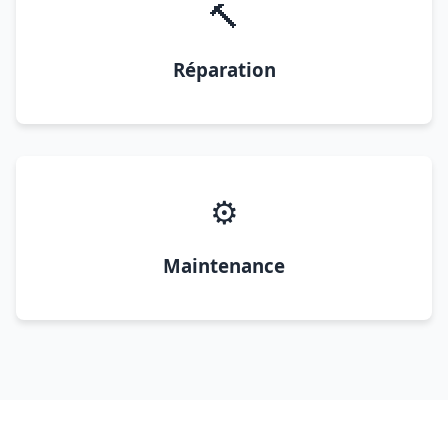
🔨
Réparation
⚙️
Maintenance