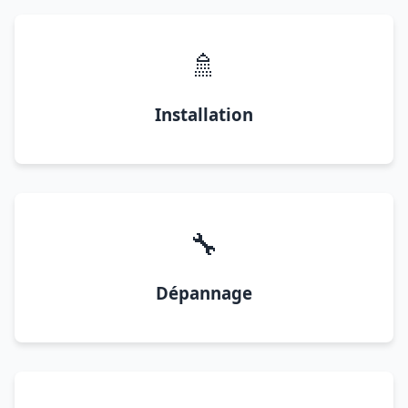
🚿
Installation
🔧
Dépannage