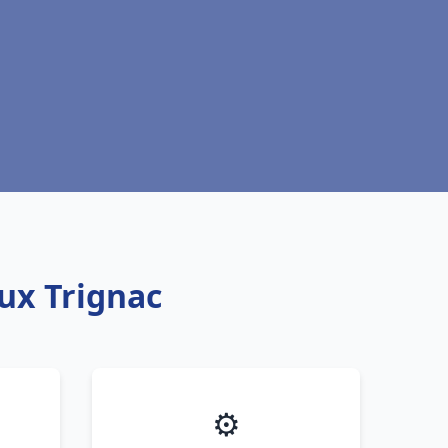
aux Trignac
⚙️