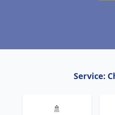
Service: C
🚿