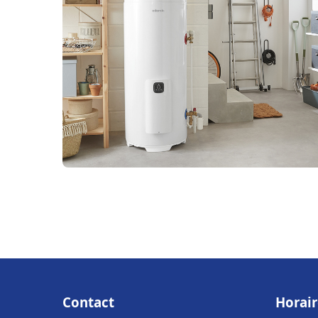
Contact
Horair