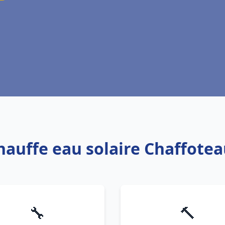
hauffe eau solaire Chaffote
🔧
🔨