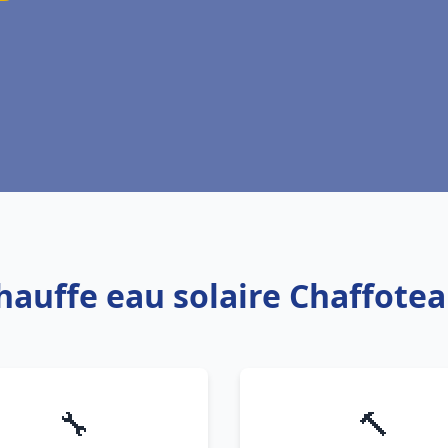
Chauffe eau solaire Chaffote
🔧
🔨