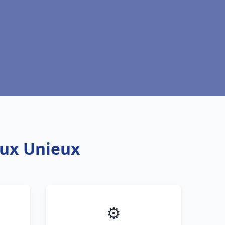
aux Unieux
⚙️