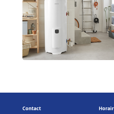
Contact
Horair