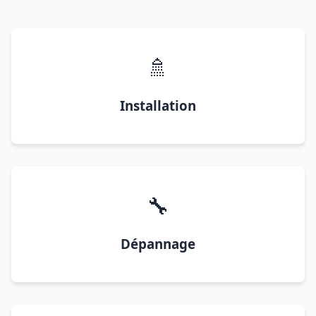
🚿
Installation
🔧
Dépannage