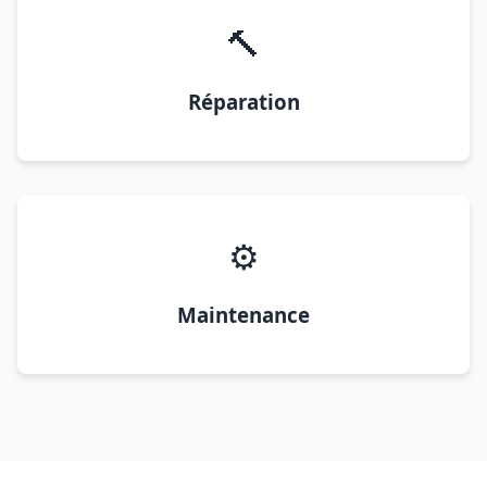
🔨
Réparation
⚙️
Maintenance