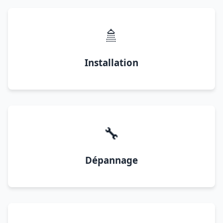
🚿
Installation
🔧
Dépannage