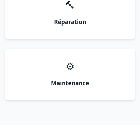
🔨
Réparation
⚙️
Maintenance