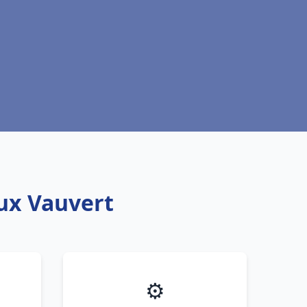
aux Vauvert
⚙️