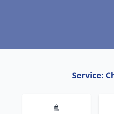
Service: C
🚿