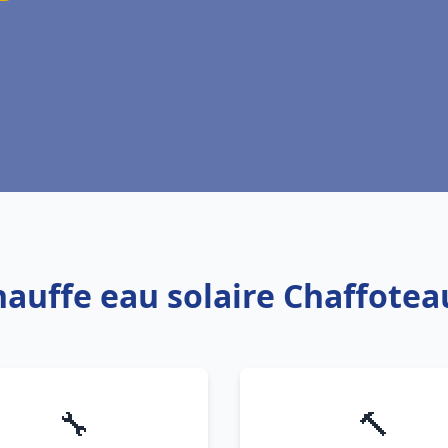
hauffe eau solaire Chaffote
🔧
🔨