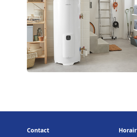
Contact
Horair