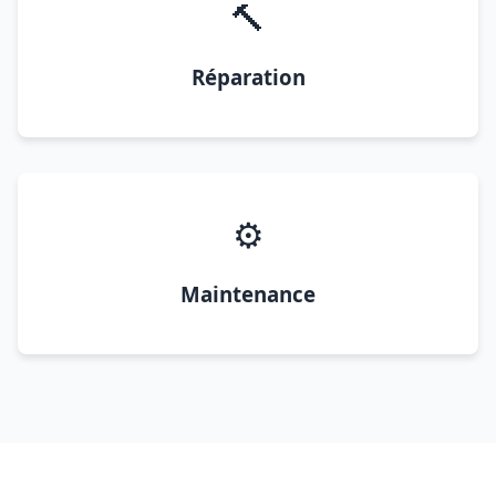
🔨
Réparation
⚙️
Maintenance