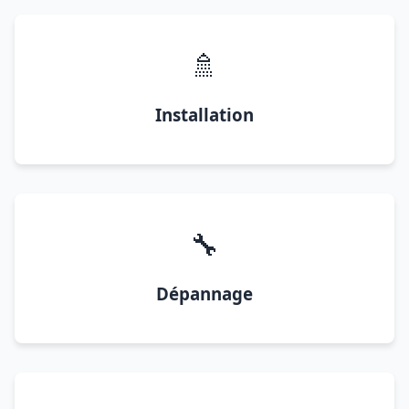
🚿
Installation
🔧
Dépannage